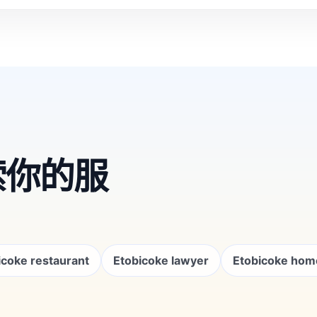
索你的服
icoke restaurant
Etobicoke lawyer
Etobicoke hom